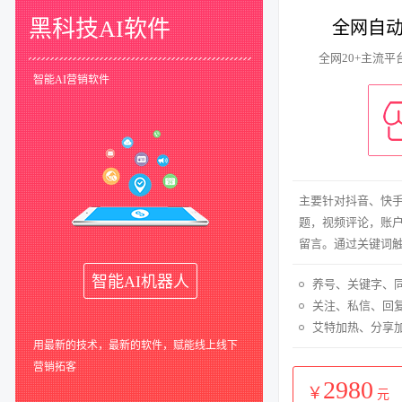
黑科技AI软件
全网自
全网20+主流
智能AI营销软件
主要针对抖音、快
题，视频评论，账
留言。通过关键词
智能AI机器人
养号、关键字、
关注、私信、回
艾特加热、分享
用最新的技术，最新的软件，赋能线上线下
营销拓客
2980
￥
元