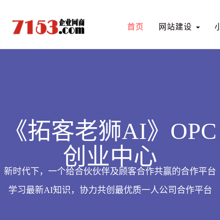
首页
网站建设
有项目，有想法，想
《拓客老狮AI》OPC
定制自己的商业模式
创业中心
系统
新时代下，一个给合伙伙伴及顾客合作共赢的合作平台
学习最新AI知识，协力共创最优质一人公司合作平台
马上定制
Have idea,I need to customize a shop system!