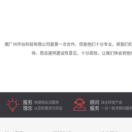
到他们的专业度，同时针对我们不时提出的修改意见，不仅积极对
兰旗策
让我们的网站及时完成上线。期待再一次的合作！
法，广
服务
顾问
快速响应式服务
自主研发产品
理念
服务
以您的需求为宗旨
一对一技术顾问服